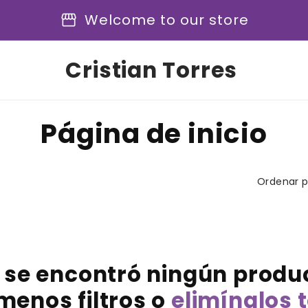
storefront
Welcome to our store
Cristian Torres
C
Página de inicio
o
Ordenar p
l
e
c
 se encontró ningún produ
c
menos filtros o
elimínalos 