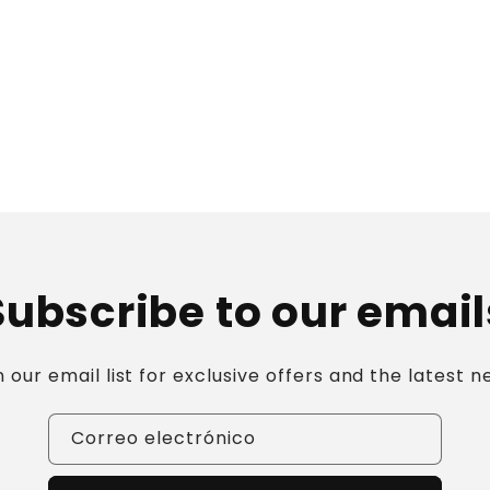
i
ó
n
:
Subscribe to our email
n our email list for exclusive offers and the latest n
Correo electrónico