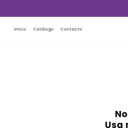
Ir
directamente
al contenido
Inicio
Catálogo
Contacto
No
Usa 