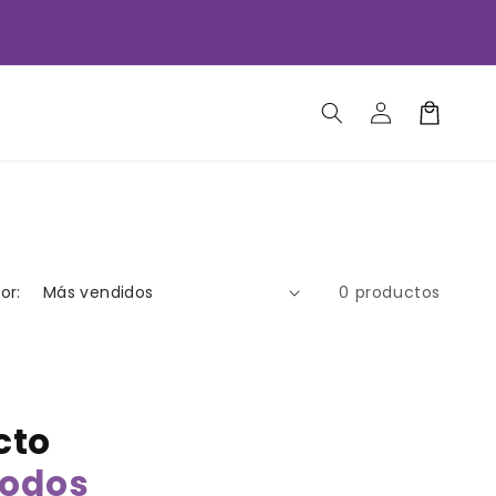
Iniciar
Carrito
sesión
or:
0 productos
cto
todos